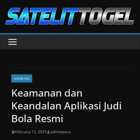
Skip
to
content
GAMBLING
Keamanan dan
Keandalan Aplikasi Judi
Bola Resmi
February 12, 2025
adminpiano