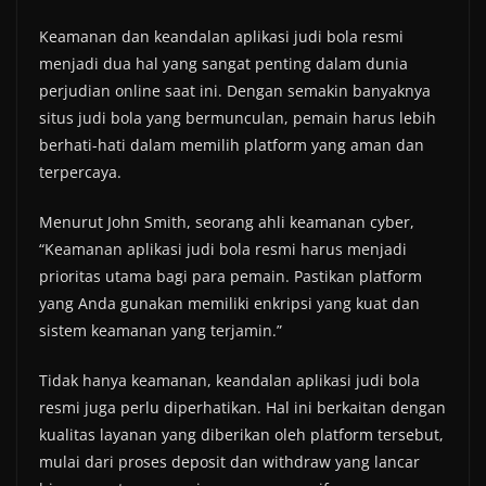
Keamanan dan keandalan aplikasi judi bola resmi
menjadi dua hal yang sangat penting dalam dunia
perjudian online saat ini. Dengan semakin banyaknya
situs judi bola yang bermunculan, pemain harus lebih
berhati-hati dalam memilih platform yang aman dan
terpercaya.
Menurut John Smith, seorang ahli keamanan cyber,
“Keamanan aplikasi judi bola resmi harus menjadi
prioritas utama bagi para pemain. Pastikan platform
yang Anda gunakan memiliki enkripsi yang kuat dan
sistem keamanan yang terjamin.”
Tidak hanya keamanan, keandalan aplikasi judi bola
resmi juga perlu diperhatikan. Hal ini berkaitan dengan
kualitas layanan yang diberikan oleh platform tersebut,
mulai dari proses deposit dan withdraw yang lancar