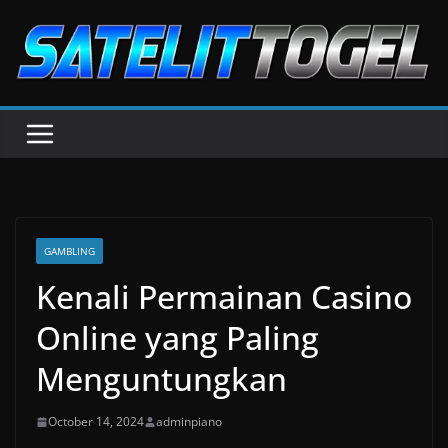
Skip
to
content
GAMBLING
Kenali Permainan Casino
Online yang Paling
Menguntungkan
October 14, 2024
adminpiano