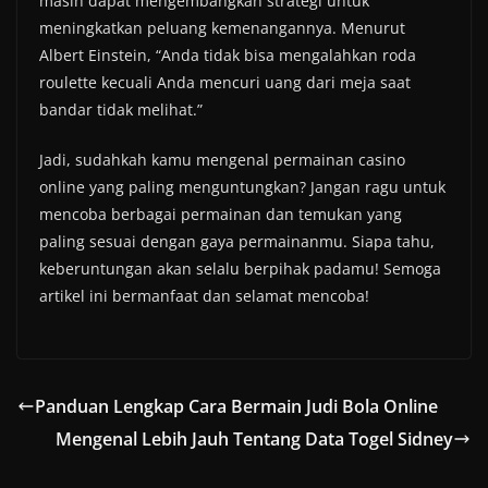
masih dapat mengembangkan strategi untuk
meningkatkan peluang kemenangannya. Menurut
Albert Einstein, “Anda tidak bisa mengalahkan roda
roulette kecuali Anda mencuri uang dari meja saat
bandar tidak melihat.”
Jadi, sudahkah kamu mengenal permainan casino
online yang paling menguntungkan? Jangan ragu untuk
mencoba berbagai permainan dan temukan yang
paling sesuai dengan gaya permainanmu. Siapa tahu,
keberuntungan akan selalu berpihak padamu! Semoga
artikel ini bermanfaat dan selamat mencoba!
Panduan Lengkap Cara Bermain Judi Bola Online
Mengenal Lebih Jauh Tentang Data Togel Sidney