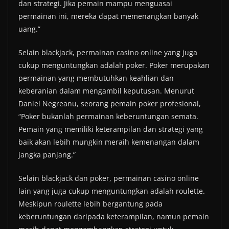
dan strategi. Jika pemain mampu menguasai
permainan ini, mereka dapat memenangkan banyak
uang.”
Selain blackjack, permainan casino online yang juga
cukup menguntungkan adalah poker. Poker merupakan
permainan yang membutuhkan keahlian dan
keberanian dalam mengambil keputusan. Menurut
Daniel Negreanu, seorang pemain poker profesional,
“Poker bukanlah permainan keberuntungan semata.
Pemain yang memiliki keterampilan dan strategi yang
baik akan lebih mungkin meraih kemenangan dalam
jangka panjang.”
Selain blackjack dan poker, permainan casino online
lain yang juga cukup menguntungkan adalah roulette.
Meskipun roulette lebih bergantung pada
keberuntungan daripada keterampilan, namun pemain