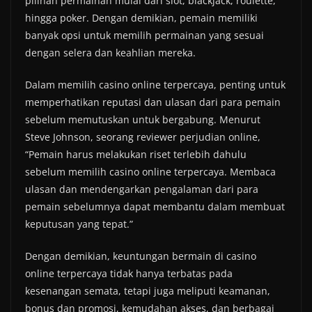
pilihan permainan mulai dari slot, blackjack, roulette,
hingga poker. Dengan demikian, pemain memiliki
banyak opsi untuk memilih permainan yang sesuai
dengan selera dan keahlian mereka.
Dalam memilih casino online terpercaya, penting untuk
memperhatikan reputasi dan ulasan dari para pemain
sebelum memutuskan untuk bergabung. Menurut
Steve Johnson, seorang reviewer perjudian online,
“Pemain harus melakukan riset terlebih dahulu
sebelum memilih casino online terpercaya. Membaca
ulasan dan mendengarkan pengalaman dari para
pemain sebelumnya dapat membantu dalam membuat
keputusan yang tepat.”
Dengan demikian, keuntungan bermain di casino
online terpercaya tidak hanya terbatas pada
kesenangan semata, tetapi juga meliputi keamanan,
bonus dan promosi, kemudahan akses, dan berbagai