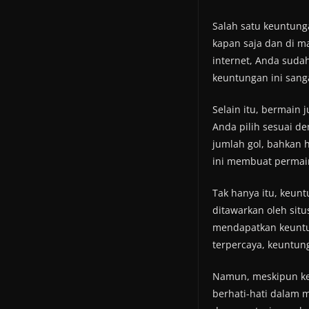
Salah satu keuntung
kapan saja dan di m
internet, Anda suda
keuntungan ini sang
Selain itu, bermain
Anda pilih sesuai d
jumlah gol, bahkan 
ini membuat permain
Tak hanya itu, keun
ditawarkan oleh sit
mendapatkan keunt
terpercaya, keuntung
Namun, meskipun keu
berhati-hati dalam me