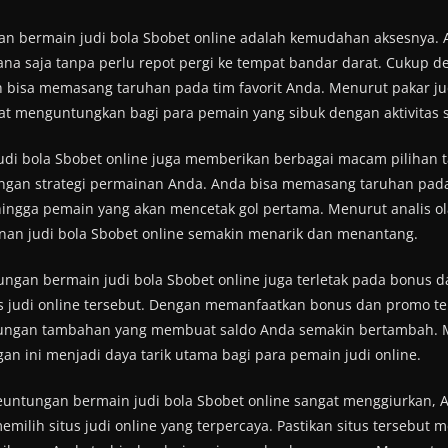
an bermain judi bola Sbobet online adalah kemudahan aksesnya. 
ana saja tanpa perlu repot pergi ke tempat bandar darat. Cukup d
h bisa memasang taruhan pada tim favorit Anda. Menurut pakar jud
at menguntungkan bagi para pemain yang sibuk dengan aktivitas s
 judi bola Sbobet online juga memberikan berbagai macam pilihan 
engan strategi permainan Anda. Anda bisa memasang taruhan pada
hingga pemain yang akan mencetak gol pertama. Menurut analis o
an judi bola Sbobet online semakin menarik dan menantang.
tungan bermain judi bola Sbobet online juga terletak pada bonus 
us judi online tersebut. Dengan memanfaatkan bonus dan promo te
ungan tambahan yang membuat saldo Anda semakin bertambah. 
an ini menjadi daya tarik utama bagi para pemain judi online.
ntungan bermain judi bola Sbobet online sangat menggiurkan, A
milih situs judi online yang terpercaya. Pastikan situs tersebut me