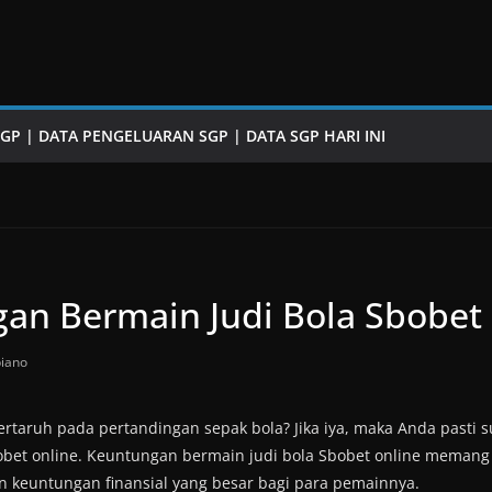
P | DATA PENGELUARAN SGP | DATA SGP HARI INI
an Bermain Judi Bola Sbobet
iano
taruh pada pertandingan sepak bola? Jika iya, maka Anda pasti su
obet online. Keuntungan bermain judi bola Sbobet online meman
 keuntungan finansial yang besar bagi para pemainnya.