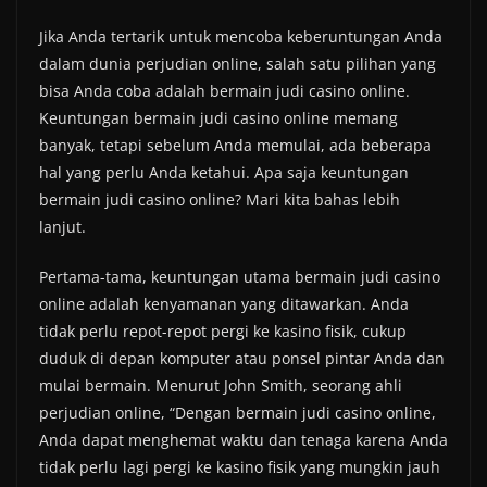
Jika Anda tertarik untuk mencoba keberuntungan Anda
dalam dunia perjudian online, salah satu pilihan yang
bisa Anda coba adalah bermain judi casino online.
Keuntungan bermain judi casino online memang
banyak, tetapi sebelum Anda memulai, ada beberapa
hal yang perlu Anda ketahui. Apa saja keuntungan
bermain judi casino online? Mari kita bahas lebih
lanjut.
Pertama-tama, keuntungan utama bermain judi casino
online adalah kenyamanan yang ditawarkan. Anda
tidak perlu repot-repot pergi ke kasino fisik, cukup
duduk di depan komputer atau ponsel pintar Anda dan
mulai bermain. Menurut John Smith, seorang ahli
perjudian online, “Dengan bermain judi casino online,
Anda dapat menghemat waktu dan tenaga karena Anda
tidak perlu lagi pergi ke kasino fisik yang mungkin jauh