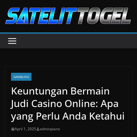
Skip
to
content
GAMBLING
Keuntungan Bermain
Judi Casino Online: Apa
yang Perlu Anda Ketahui
April 1, 2025
adminpiano