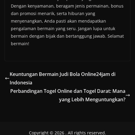
Dengan kenyamanan, beragam jenis permainan, bonus
dan promosi menarik, serta hiburan yang
menyenangkan, Anda pasti akan mendapatkan
pengalaman bermain yang seru. Jangan lupa untuk
bermain dengan bijak dan bertanggung jawab. Selamat
bermain!
Keuntungan Bermain Judi Bola Online24jam di
Indonesia
Perbandingan Togel Online dan Togel Darat: Mana
yang Lebih Menguntungkan?
Copyright © 2026
. All rights reserved.