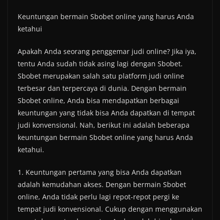
Keuntungan bermain Sbobet online yang harus Anda
ketahui
Apakah Anda seorang penggemar judi online? Jika iya,
tentu Anda sudah tidak asing lagi dengan Sbobet.
Sbobet merupakan salah satu platform judi online
terbesar dan terpercaya di dunia. Dengan bermain
Sbobet online, Anda bisa mendapatkan berbagai
keuntungan yang tidak bisa Anda dapatkan di tempat
judi konvensional. Nah, berikut ini adalah beberapa
keuntungan bermain Sbobet online yang harus Anda
ketahui.
1. Keuntungan pertama yang bisa Anda dapatkan
adalah kemudahan akses. Dengan bermain Sbobet
online, Anda tidak perlu lagi repot-repot pergi ke
tempat judi konvensional. Cukup dengan menggunakan