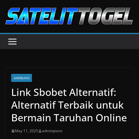
Skip
to
content
GAMBLING
Link Sbobet Alternatif:
Alternatif Terbaik untuk
Bermain Taruhan Online
May 11, 2025
adminpiano