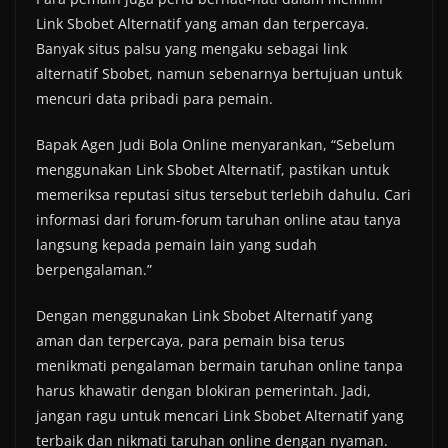
Link Sbobet Alternatif yang aman dan terpercaya.
Banyak situs palsu yang mengaku sebagai link
alternatif Sbobet, namun sebenarnya bertujuan untuk
mencuri data pribadi para pemain.
Bapak Agen Judi Bola Online menyarankan, “Sebelum
menggunakan Link Sbobet Alternatif, pastikan untuk
memeriksa reputasi situs tersebut terlebih dahulu. Cari
informasi dari forum-forum taruhan online atau tanya
langsung kepada pemain lain yang sudah
berpengalaman.”
Dengan menggunakan Link Sbobet Alternatif yang
aman dan terpercaya, para pemain bisa terus
menikmati pengalaman bermain taruhan online tanpa
harus khawatir dengan blokiran pemerintah. Jadi,
jangan ragu untuk mencari Link Sbobet Alternatif yang
terbaik dan nikmati taruhan online dengan nyaman.