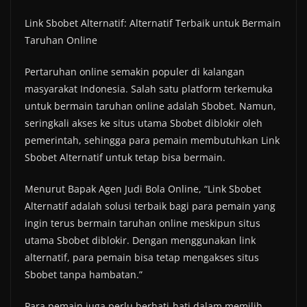
Link Sbobet Alternatif: Alternatif Terbaik untuk Bermain
Taruhan Online
Pertaruhan online semakin populer di kalangan
masyarakat Indonesia. Salah satu platform terkemuka
untuk bermain taruhan online adalah Sbobet. Namun,
seringkali akses ke situs utama Sbobet diblokir oleh
pemerintah, sehingga para pemain membutuhkan Link
Sbobet Alternatif untuk tetap bisa bermain.
Menurut Bapak Agen Judi Bola Online, “Link Sbobet
Alternatif adalah solusi terbaik bagi para pemain yang
ingin terus bermain taruhan online meskipun situs
utama Sbobet diblokir. Dengan menggunakan link
alternatif, para pemain bisa tetap mengakses situs
Sbobet tanpa hambatan.”
Para pemain juga perlu berhati-hati dalam memilih