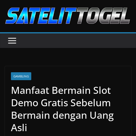
Skip
to
content
GAMBLING
Manfaat Bermain Slot
Demo Gratis Sebelum
Bermain dengan Uang
Asli