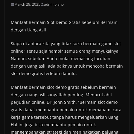
March 28, 2025
adminpiano
Manfaat Bermain Slot Demo Gratis Sebelum Bermain
dengan Uang Asli
Siapa di antara kita yang tidak suka bermain game slot
online? Tentu saja hampir semua orang menyukainya.
Namun, sebelum Anda mulai memasang taruhan
dengan uang asli, ada baiknya untuk mencoba bermain
slot demo gratis terlebih dahulu.
Manfaat bermain slot demo gratis sebelum bermain
dengan uang asli sangatlah penting. Menurut ahli
perjudian online, Dr. John Smith, “Bermain slot demo
gratis dapat membantu pemain untuk memahami cara
kerja game tersebut tanpa harus mengeluarkan uang.
Hal ini juga bisa membantu pemain untuk
mengembangkan strategi dan meningkatkan peluang