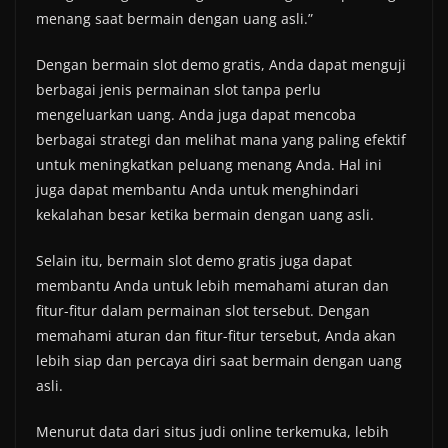
menang saat bermain dengan uang asli.”
Dengan bermain slot demo gratis, Anda dapat menguji
berbagai jenis permainan slot tanpa perlu
mengeluarkan uang. Anda juga dapat mencoba
berbagai strategi dan melihat mana yang paling efektif
untuk meningkatkan peluang menang Anda. Hal ini
juga dapat membantu Anda untuk menghindari
kekalahan besar ketika bermain dengan uang asli.
Selain itu, bermain slot demo gratis juga dapat
membantu Anda untuk lebih memahami aturan dan
fitur-fitur dalam permainan slot tersebut. Dengan
memahami aturan dan fitur-fitur tersebut, Anda akan
lebih siap dan percaya diri saat bermain dengan uang
asli.
Menurut data dari situs judi online terkemuka, lebih