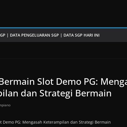
P | DATA PENGELUARAN SGP | DATA SGP HARI INI
Bermain Slot Demo PG: Meng
ilan dan Strategi Bermain
npiano
ot Demo PG: Mengasah Keterampilan dan Strategi Bermain