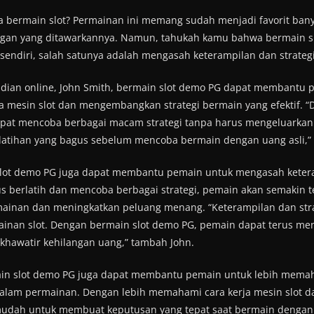
ka bermain slot? Permainan ini memang sudah menjadi favorit ban
ngan yang ditawarkannya. Namun, tahukah kamu bahwa bermain s
rsendiri, salah satunya adalah mengasah keterampilan dan strateg
dian online, John Smith, bermain slot demo PG dapat membantu 
 mesin slot dan mengembangkan strategi bermain yang efektif. “
pat mencoba berbagai macam strategi tanpa harus mengeluarka
i latihan yang bagus sebelum mencoba bermain dengan uang asli,” 
 slot demo PG juga dapat membantu pemain untuk mengasah kete
s berlatih dan mencoba berbagai strategi, pemain akan semakin 
ainan dan meningkatkan peluang menang. “Keterampilan dan stra
ainan slot. Dengan bermain slot demo PG, pemain dapat terus 
khawatir kehilangan uang,” tambah John.
main slot demo PG juga dapat membantu pemain untuk lebih mema
 dalam permainan. Dengan lebih memahami cara kerja mesin slot dan
mudah untuk membuat keputusan yang tepat saat bermain dengan 