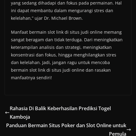
yang sedang dihadapi dan fokus pada permainan. Hal
ini dapat membantu dalam mengurangi stres dan
kelelahan,” ujar Dr. Michael Brown.
Manfaat bermain slot link di situs judi online memang
sangat beragam dan tidak terduga. Dari meningkatkan
keterampilan analisis dan strategi, meningkatkan
konsentrasi dan fokus, hingga menghilangkan stres
dan kelelahan. Jadi, jangan ragu untuk mencoba
bermain slot link di situs judi online dan rasakan
manfaatnya sendiri!
Rahasia Di Balik Keberhasilan Prediksi Togel
Kamboja
Panduan Bermain Situs Poker dan Slot Online untuk
Pemula