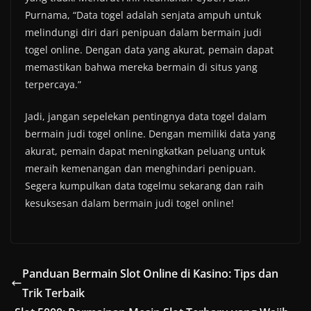
Purnama, “Data togel adalah senjata ampuh untuk
melindungi diri dari penipuan dalam bermain judi
togel online. Dengan data yang akurat, pemain dapat
memastikan bahwa mereka bermain di situs yang
terpercaya.”
Jadi, jangan sepelekan pentingnya data togel dalam
bermain judi togel online. Dengan memiliki data yang
akurat, pemain dapat meningkatkan peluang untuk
meraih kemenangan dan menghindari penipuan.
Segera kumpulkan data togelmu sekarang dan raih
kesuksesan dalam bermain judi togel online!
Panduan Bermain Slot Online di Kasino: Tips dan
Trik Terbaik