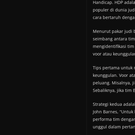
Handicap. HDP adala
populer di dunia ju
cara bertaruh dengan
Menurut pakar judi 
seimbang antara tim
mengidentifikasi t
voor atau keunggula
Tips pertama untuk 
keunggulan. Voor at
peluang. Misalnya, j
Sebaliknya, jika tim
Strategi kedua adal
John Barnes, “Untuk
performa tim dengan
unggul dalam perta