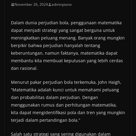
November 26, 2024
adminpiano
Dalam dunia perjudian bola, penggunaan matematika
dapat menjadi strategi yang sangat berguna untuk
meningkatkan peluang menang. Banyak orang mungkin
berpikir bahwa perjudian hanyalah tentang
keberuntungan, namun faktanya, matematika dapat
membantu kita membuat keputusan yang lebih cerdas
dan rasional.
Menurut pakar perjudian bola terkemuka, John Haigh,
“Matematika adalah kunci untuk memahami peluang
dan probabilitas dalam perjudian. Dengan
menggunakan rumus dan perhitungan matematika,
kita dapat mengidentifikasi pola dan tren yang mungkin
terjadi dalam pertandingan bola.”
Salah satu strategi yang sering digunakan dalam