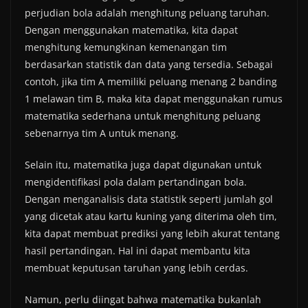
perjudian bola adalah menghitung peluang taruhan.
Dengan menggunakan matematika, kita dapat
menghitung kemungkinan kemenangan tim
berdasarkan statistik dan data yang tersedia. Sebagai
contoh, jika tim A memiliki peluang menang 2 banding
1 melawan tim B, maka kita dapat menggunakan rumus
matematika sederhana untuk menghitung peluang
sebenarnya tim A untuk menang.
Selain itu, matematika juga dapat digunakan untuk
mengidentifikasi pola dalam pertandingan bola.
Dengan menganalisis data statistik seperti jumlah gol
yang dicetak atau kartu kuning yang diterima oleh tim,
kita dapat membuat prediksi yang lebih akurat tentang
hasil pertandingan. Hal ini dapat membantu kita
membuat keputusan taruhan yang lebih cerdas.
Namun, perlu diingat bahwa matematika bukanlah