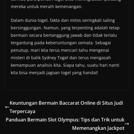
mereka untuk meraih kemenangan.
Dalam dunia togel, fakta dan mitos seringkali saling
bersinggungan. Namun, yang terpenting adalah tetap
bermain secara bertanggung jawab dan tidak terlalu
tergantung pada keberuntungan semata. Sebagai
penutup, mari kita terus mencari tahu mengenai
misteri di balik Sydney Togel dan terus mengasah
kemampuan analisis kita. Siapa tahu, suatu hari nanti
kita bisa menjadi jagoan togel yang handal!
Keuntungan Bermain Baccarat Online di Situs Judi
Terpercaya
Panduan Bermain Slot Olympus: Tips dan Trik untuk
Memenangkan Jackpot