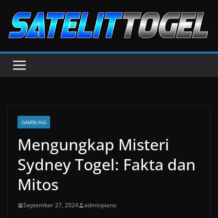
Skip
to
content
GAMBLING
Mengungkap Misteri
Sydney Togel: Fakta dan
Mitos
September 27, 2024
adminpiano