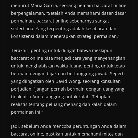
menurut Maria Garcia, seorang pemain baccarat online
berpengalaman, “Setelah Anda memahami dasar-dasar
permainan, baccarat online sebenarnya sangat
sederhana. Yang terpenting adalah kesabaran dan
konsistensi dalam menerapkan strategi permainan.”
Terakhir, penting untuk diingat bahwa meskipun
baccarat online bisa menjadi cara yang menyenangkan
untuk menghabiskan waktu luang, penting untuk tetap
bermain dengan bijak dan bertanggung jawab. Seperti
yang diingatkan oleh David Wong, seorang konsultan
perjudian, “Jangan pernah bermain dengan uang yang
tidak bisa Anda tanggung untuk kalah. Tetaplah
realistis tentang peluang menang dan kalah dalam
permainan ini.”
Jadi, sebelum Anda mencoba peruntungan Anda dalam
baccarat online, pastikan untuk memahami mitos dan