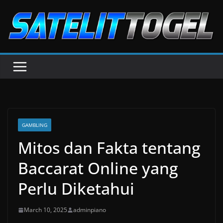
Skip
to
content
GAMBLING
Mitos dan Fakta tentang
Baccarat Online yang
Perlu Diketahui
March 10, 2025
adminpiano