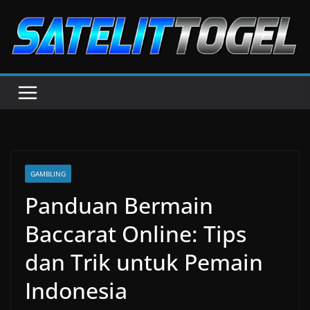
Skip
to
content
GAMBLING
Panduan Bermain
Baccarat Online: Tips
dan Trik untuk Pemain
Indonesia