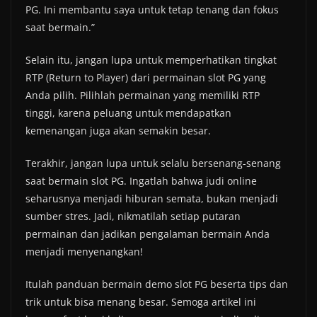
PG. Ini membantu saya untuk tetap tenang dan fokus
saat bermain.”
Selain itu, jangan lupa untuk memperhatikan tingkat
RTP (Return to Player) dari permainan slot PG yang
Anda pilih. Pilihlah permainan yang memiliki RTP
tinggi, karena peluang untuk mendapatkan
kemenangan juga akan semakin besar.
Terakhir, jangan lupa untuk selalu bersenang-senang
saat bermain slot PG. Ingatlah bahwa judi online
seharusnya menjadi hiburan semata, bukan menjadi
sumber stres. Jadi, nikmatilah setiap putaran
permainan dan jadikan pengalaman bermain Anda
menjadi menyenangkan!
Itulah panduan bermain demo slot PG beserta tips dan
trik untuk bisa menang besar. Semoga artikel ini