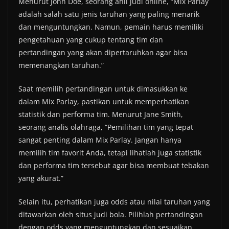
Menurut John Doe, seorang ahli judi online, “Mix Parlay
adalah salah satu jenis taruhan yang paling menarik
dan menguntungkan. Namun, pemain harus memiliki
pengetahuan yang cukup tentang tim dan
pertandingan yang akan dipertaruhkan agar bisa
memenangkan taruhan.”
Saat memilih pertandingan untuk dimasukkan ke
dalam Mix Parlay, pastikan untuk memperhatikan
statistik dan performa tim. Menurut Jane Smith,
seorang analis olahraga, “Pemilihan tim yang tepat
sangat penting dalam Mix Parlay. Jangan hanya
memilih tim favorit Anda, tetapi lihatlah juga statistik
dan performa tim tersebut agar bisa membuat tebakan
yang akurat.”
Selain itu, perhatikan juga odds atau nilai taruhan yang
ditawarkan oleh situs judi bola. Pilihlah pertandingan
dengan odds yang menguntungkan dan sesuaikan