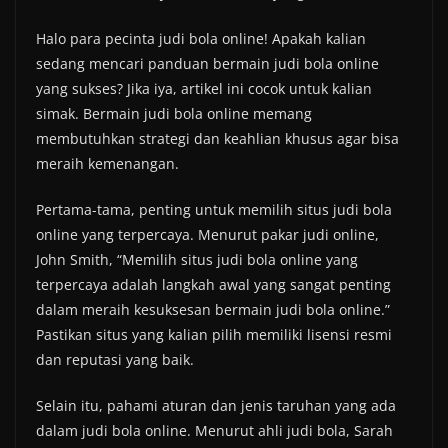
Halo para pecinta judi bola online! Apakah kalian
sedang mencari panduan bermain judi bola online
yang sukses? Jika iya, artikel ini cocok untuk kalian
simak. Bermain judi bola online memang
membutuhkan strategi dan keahlian khusus agar bisa
meraih kemenangan.
Pertama-tama, penting untuk memilih situs judi bola
online yang terpercaya. Menurut pakar judi online,
John Smith, “Memilih situs judi bola online yang
terpercaya adalah langkah awal yang sangat penting
dalam meraih kesuksesan bermain judi bola online.”
Pastikan situs yang kalian pilih memiliki lisensi resmi
dan reputasi yang baik.
Selain itu, pahami aturan dan jenis taruhan yang ada
dalam judi bola online. Menurut ahli judi bola, Sarah