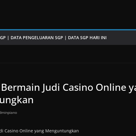
P | DATA PENGELUARAN SGP | DATA SGP HARI INI
Bermain Judi Casino Online y
ungkan
dminpiano
di Casino Online yang Menguntungkan