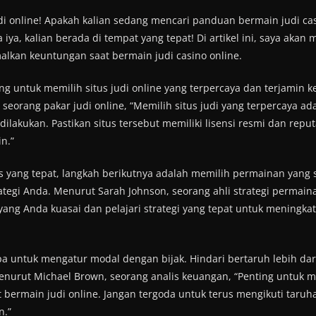
udi online! Apakah kalian sedang mencari panduan bermain judi ca
iya, kalian berada di tempat yang tepat! Di artikel ini, saya akan
alkan keuntungan saat bermain judi casino online.
ng untuk memilih situs judi online yang terpercaya dan terjamin
seorang pakar judi online, “Memilih situs judi yang terpercaya ad
ilakukan. Pastikan situs tersebut memiliki lisensi resmi dan reput
n.”
us yang tepat, langkah berikutnya adalah memilih permainan yang
egi Anda. Menurut Sarah Johnson, seorang ahli strategi permainan
yang Anda kuasai dan pelajari strategi yang tepat untuk meningka
lupa untuk mengatur modal dengan bijak. Hindari bertaruh lebih 
enurut Michael Brown, seorang analis keuangan, “Penting untuk m
 bermain judi online. Jangan tergoda untuk terus mengikuti taruh
n.”