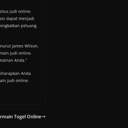
tus judi online.
osi dapat menjadi
ingkatkan peluang
enurut James Wilson,
main judi online.
rmainan Anda.”
diharapkan Anda
n judi online.
rmain Togel Online