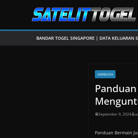
Skip
to
content
BANDAR TOGEL SINGAPORE | DATA KELUARAN SG
GAMBLING
Panduan 
Mengunt
September 9, 2024
a
Panduan Bermain Ju