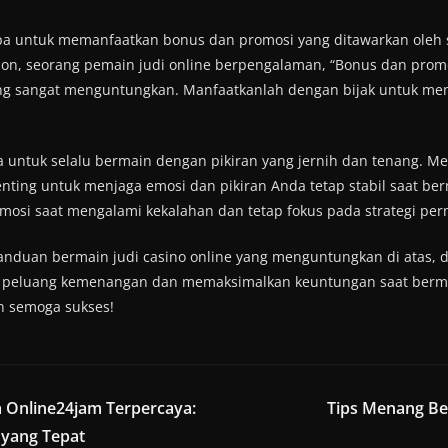
upa untuk memanfaatkan bonus dan promosi yang ditawarkan oleh si
on, seorang pemain judi online berpengalaman, “Bonus dan prom
g sangat menguntungkan. Manfaatkanlah dengan bijak untuk men
pa untuk selalu bermain dengan pikiran yang jernih dan tenang. M
enting untuk menjaga emosi dan pikiran Anda tetap stabil saat ber
emosi saat mengalami kekalahan dan tetap fokus pada strategi pe
nduan bermain judi casino online yang menguntungkan di atas, 
 peluang kemenangan dan memaksimalkan keuntungan saat bermai
n semoga sukses!
a Online24jam Terpercaya:
Tips Menang Be
 yang Tepat