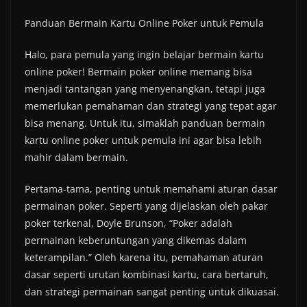
Panduan Bermain Kartu Online Poker untuk Pemula
Halo, para pemula yang ingin belajar bermain kartu
online poker! Bermain poker online memang bisa
menjadi tantangan yang menyenangkan, tetapi juga
memerlukan pemahaman dan strategi yang tepat agar
bisa menang. Untuk itu, simaklah panduan bermain
kartu online poker untuk pemula ini agar bisa lebih
mahir dalam bermain.
Pertama-tama, penting untuk memahami aturan dasar
permainan poker. Seperti yang dijelaskan oleh pakar
poker terkenal, Doyle Brunson, “Poker adalah
permainan keberuntungan yang dikemas dalam
keterampilan.” Oleh karena itu, pemahaman aturan
dasar seperti urutan kombinasi kartu, cara bertaruh,
dan strategi permainan sangat penting untuk dikuasai.