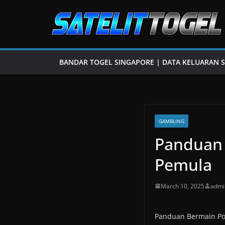
Skip
to
content
BANDAR TOGEL SINGAPORE | DATA KELUARAN SG
GAMBLING
Panduan 
Pemula
March 10, 2025
admi
Panduan Bermain Po