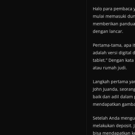
Halo para pembaca y
mulai memasuki dunia
memberikan panduan
dengan lancar.
Pertama-tama, apa it
adalah versi digital
tablet.” Dengan kat
atau rumah judi.
Langkah pertama yan
John Juanda, seorang
baik dan adil dalam
mendapatkan gambara
Setelah Anda mengun
melakukan deposit. 
bisa mendapatkan ke