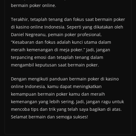
bermain poker online.
Terakhir, tetaplah tenang dan fokus saat bermain poker
di kasino online Indonesia. Seperti yang dikatakan oleh
Daniel Negreanu, pemain poker profesional,
“Kesabaran dan fokus adalah kunci utama dalam
meraih kemenangan di meja poker.” Jadi, jangan
terpancing emosi dan tetaplah tenang dalam
mengambil keputusan saat bermain poker.
Dengan mengikuti panduan bermain poker di kasino
online Indonesia, kamu dapat meningkatkan
kemampuan bermain poker kamu dan meraih
kemenangan yang lebih sering. Jadi, jangan ragu untuk
mencoba tips dan trik yang telah saya bagikan di atas.
Selamat bermain dan semoga sukses!