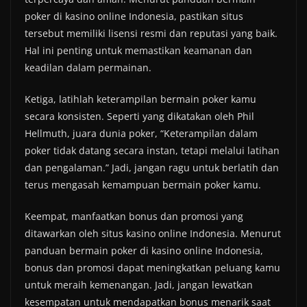
poker di kasino online Indonesia, pastikan situs
tersebut memiliki lisensi resmi dan reputasi yang baik.
Hal ini penting untuk memastikan keamanan dan
keadilan dalam permainan.
Ketiga, latihlah keterampilan bermain poker kamu
secara konsisten. Seperti yang dikatakan oleh Phil
Hellmuth, juara dunia poker, “Keterampilan dalam
poker tidak datang secara instan, tetapi melalui latihan
dan pengalaman.” Jadi, jangan ragu untuk berlatih dan
terus mengasah kemampuan bermain poker kamu.
Keempat, manfaatkan bonus dan promosi yang
ditawarkan oleh situs kasino online Indonesia. Menurut
panduan bermain poker di kasino online Indonesia,
bonus dan promosi dapat meningkatkan peluang kamu
untuk meraih kemenangan. Jadi, jangan lewatkan
kesempatan untuk mendapatkan bonus menarik saat