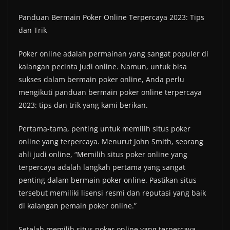
Panduan Bermain Poker Online Terpercaya 2023: Tips
dan Trik
Poker online adalah permainan yang sangat populer di
kalangan pecinta judi online. Namun, untuk bisa
sukses dalam bermain poker online, Anda perlu
mengikuti panduan bermain poker online terpercaya
2023: tips dan trik yang kami berikan.
Pertama-tama, penting untuk memilih situs poker
online yang terpercaya. Menurut John Smith, seorang
ahli judi online, “Memilih situs poker online yang
terpercaya adalah langkah pertama yang sangat
penting dalam bermain poker online. Pastikan situs
tersebut memiliki lisensi resmi dan reputasi yang baik
di kalangan pemain poker online.”
Setelah memilih situs poker online yang terpercaya,