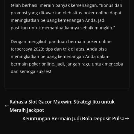
telah berhasil meraih banyak kemenangan, “Bonus dan
promosi yang ditawarkan oleh situs poker online dapat
meningkatkan peluang kemenangan Anda. Jadi
pastikan untuk memanfaatkannya sebaik mungkin.”
Dengan mengikuti panduan bermain poker online
terpercaya 2023: tips dan trik di atas, Anda bisa
meningkatkan peluang kemenangan Anda dalam
bermain poker online. Jadi, jangan ragu untuk mencoba
dan semoga sukses!
Rahasia Slot Gacor Maxwin: Strategi Jitu untuk
Meraih Jackpot
Keuntungan Bermain Judi Bola Deposit Pulsa