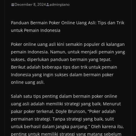
December 8, 2024
adminpiano
Panduan Bermain Poker Online Uang Asli: Tips dan Trik
untuk Pemain Indonesia
Poker online uang asli kini semakin populer di kalangan
pemain Indonesia. Namun, untuk menjadi pemain yang
sukses, diperlukan panduan bermain yang tepat.
Berikut adalah beberapa tips dan trik untuk pemain
Indonesia yang ingin sukses dalam bermain poker
online uang asli.
Salah satu tips penting dalam bermain poker online
uang asli adalah memiliki strategi yang baik. Menurut
pakar poker terkenal, Doyle Brunson, “Poker adalah
permainan strategi. Tanpa strategi yang baik, sulit
untuk berhasil dalam jangka panjang.” Oleh karena itu,
penting untuk memiliki strategi yang matang sebelum