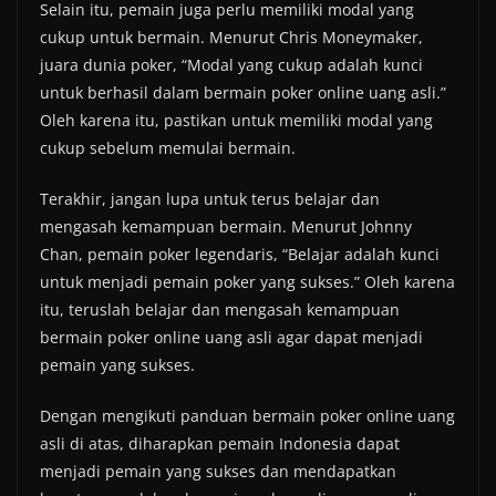
Selain itu, pemain juga perlu memiliki modal yang
cukup untuk bermain. Menurut Chris Moneymaker,
juara dunia poker, “Modal yang cukup adalah kunci
untuk berhasil dalam bermain poker online uang asli.”
Oleh karena itu, pastikan untuk memiliki modal yang
cukup sebelum memulai bermain.
Terakhir, jangan lupa untuk terus belajar dan
mengasah kemampuan bermain. Menurut Johnny
Chan, pemain poker legendaris, “Belajar adalah kunci
untuk menjadi pemain poker yang sukses.” Oleh karena
itu, teruslah belajar dan mengasah kemampuan
bermain poker online uang asli agar dapat menjadi
pemain yang sukses.
Dengan mengikuti panduan bermain poker online uang
asli di atas, diharapkan pemain Indonesia dapat
menjadi pemain yang sukses dan mendapatkan