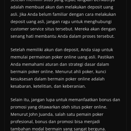
adalah membuat akun dan melakukan deposit uang
asli. Jika Anda belum familiar dengan cara melakukan
deposit uang asli, jangan ragu untuk menghubungi
customer service situs tersebut. Mereka akan dengan
senang hati membantu Anda dalam proses tersebut.
Setelah memiliki akun dan deposit, Anda siap untuk
memulai permainan poker online uang asli. Pastikan
Anda memahami aturan dan strategi dasar dalam
bermain poker online. Menurut ahli poker, kunci
kesuksesan dalam bermain poker online adalah
kesabaran, ketelitian, dan keberanian.
Selain itu, jangan lupa untuk memanfaatkan bonus dan
promosi yang ditawarkan oleh situs poker online.
Menurut John Juanda, salah satu pemain poker
profesional, bonus dan promosi bisa menjadi
tambahan modal bermain yang sangat berguna.