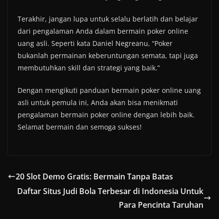
Terakhir, jangan lupa untuk selalu berlatih dan belajar
dari pengalaman Anda dalam bermain poker online
uang asli. Seperti kata Daniel Negreanu, “Poker
bukanlah permainan keberuntungan semata, tapi juga
membutuhkan skill dan strategi yang baik.”
Dengan mengikuti panduan bermain poker online uang
asli untuk pemula ini, Anda akan bisa menikmati
pengalaman bermain poker online dengan lebih baik.
Selamat bermain dan semoga sukses!
20 Slot Demo Gratis: Bermain Tanpa Batas
Daftar Situs Judi Bola Terbesar di Indonesia Untuk
Para Pencinta Taruhan