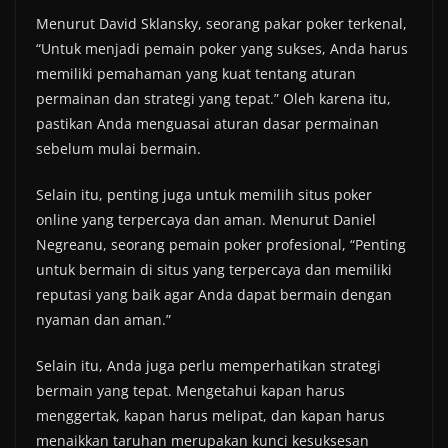
Menurut David Sklansky, seorang pakar poker terkenal,
“Untuk menjadi pemain poker yang sukses, Anda harus
memiliki pemahaman yang kuat tentang aturan
permainan dan strategi yang tepat.” Oleh karena itu,
pastikan Anda menguasai aturan dasar permainan
sebelum mulai bermain.
Selain itu, penting juga untuk memilih situs poker
online yang terpercaya dan aman. Menurut Daniel
Negreanu, seorang pemain poker profesional, “Penting
untuk bermain di situs yang terpercaya dan memiliki
reputasi yang baik agar Anda dapat bermain dengan
nyaman dan aman.”
Selain itu, Anda juga perlu memperhatikan strategi
bermain yang tepat. Mengetahui kapan harus
menggertak, kapan harus melipat, dan kapan harus
menaikkan taruhan merupakan kunci kesuksesan