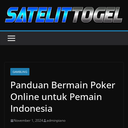
Skip
to
content
GAMBLING
Panduan Bermain Poker
Online untuk Pemain
Indonesia
November 1, 2024
adminpiano