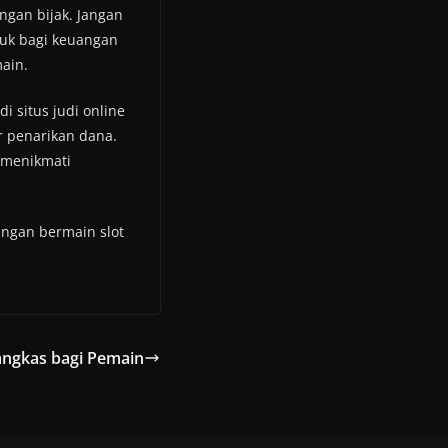
ngan bijak. Jangan
ruk bagi keuangan
ain.
i situs judi online
r penarikan dana.
a menikmati
angan bermain slot
angkas bagi Pemain