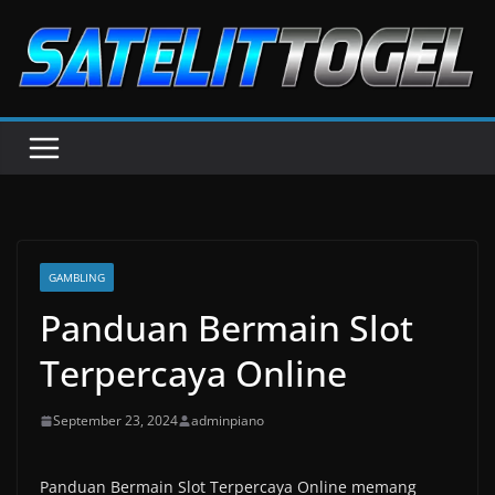
Skip
to
content
GAMBLING
Panduan Bermain Slot
Terpercaya Online
September 23, 2024
adminpiano
Panduan Bermain Slot Terpercaya Online memang