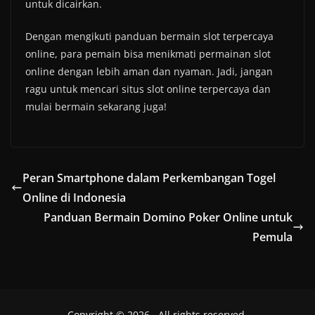
untuk dicairkan.
Dengan mengikuti panduan bermain slot terpercaya
online, para pemain bisa menikmati permainan slot
online dengan lebih aman dan nyaman. Jadi, jangan
ragu untuk mencari situs slot online terpercaya dan
mulai bermain sekarang juga!
Peran Smartphone dalam Perkembangan Togel
Online di Indonesia
Panduan Bermain Domino Poker Online untuk
Pemula
Copyright © 2026
. All rights reserved.