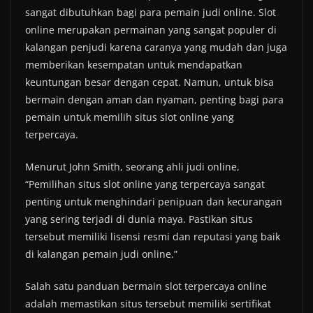
sangat dibutuhkan bagi para pemain judi online. Slot
online merupakan permainan yang sangat populer di
kalangan penjudi karena caranya yang mudah dan juga
memberikan kesempatan untuk mendapatkan
keuntungan besar dengan cepat. Namun, untuk bisa
bermain dengan aman dan nyaman, penting bagi para
pemain untuk memilih situs slot online yang
terpercaya.
Menurut John Smith, seorang ahli judi online,
“Pemilihan situs slot online yang terpercaya sangat
penting untuk menghindari penipuan dan kecurangan
yang sering terjadi di dunia maya. Pastikan situs
tersebut memiliki lisensi resmi dan reputasi yang baik
di kalangan pemain judi online.”
Salah satu panduan bermain slot terpercaya online
adalah memastikan situs tersebut memiliki sertifikat