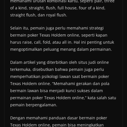
memahami urutan kombinasi kartu, seperti pair, three
of a kind, straight, flush, full house, four of a kind,
straight flush, dan royal flush.
Selain itu, pemain juga perlu memahami strategi
bermain poker Texas Holdem online, seperti kapan
harus raise, call, fold, atau all in. Hal ini penting untuk
mengoptimalkan peluang menang dalam permainan.
Dalam artikel yang diterbitkan oleh situs judi online
terkemuka, disebutkan bahwa pemain juga perlu
memperhatikan psikologi lawan saat bermain poker
Texas Holdem online. “Memahami gerakan dan pola
bermain lawan bisa menjadi kunci sukses dalam
permainan poker Texas Holdem online,” kata salah satu
pemain berpengalaman.
Dengan memahami panduan dasar bermain poker
Texas Holdem online, pemain bisa meningkatkan