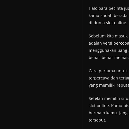
Halo para pecinta j
kamu sudah berada d
di dunia slot online.
Sebelum kita masuk 
adalah versi percoba
menggunakan uang s
benar-benar memasa
Cara pertama untuk 
terpercaya dan terja
yang memiliki reput
Setelah memilih sit
slot online. Kamu bi
bermain kamu. Janga
tersebut.