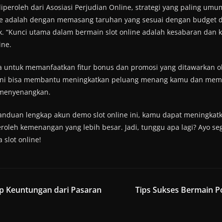
iperoleh dari Asosiasi Perjudian Online, strategi yang paling um
ine adalah dengan memasang taruhan yang sesuai dengan budget 
. “Kunci utama dalam bermain slot online adalah kesabaran dan ko
ine.
a untuk memanfaatkan fitur bonus dan promosi yang ditawarkan ole
ini bisa membantu meningkatkan peluang menang kamu dan mem
 menyenangkan.
nduan lengkap akun demo slot online ini, kamu dapat meningkat
leh kemenangan yang lebih besar. Jadi, tunggu apa lagi? Ayo se
slot online!
up Keuntungan dari Pasaran
Tips Sukses Bermain Po