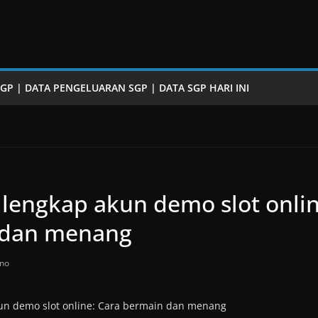
P | DATA PENGELUARAN SGP | DATA SGP HARI INI
lengkap akun demo slot onlin
 dan menang
no
un demo slot online: Cara bermain dan menang