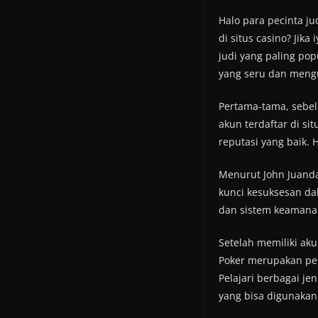
Halo para pecinta j
di situs casino? Jik
judi yang paling po
yang seru dan meng
Pertama-tama, sebel
akun terdaftar di si
reputasi yang baik.
Menurut John Juanda
kunci kesuksesan dal
dan sistem keamanan
Setelah memiliki ak
Poker merupakan pe
Pelajari berbagai je
yang bisa digunakan