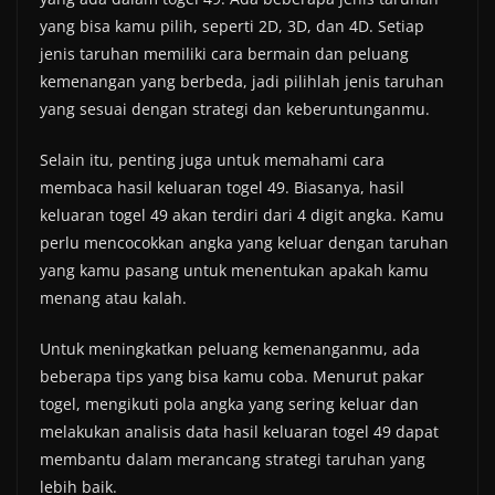
yang bisa kamu pilih, seperti 2D, 3D, dan 4D. Setiap
jenis taruhan memiliki cara bermain dan peluang
kemenangan yang berbeda, jadi pilihlah jenis taruhan
yang sesuai dengan strategi dan keberuntunganmu.
Selain itu, penting juga untuk memahami cara
membaca hasil keluaran togel 49. Biasanya, hasil
keluaran togel 49 akan terdiri dari 4 digit angka. Kamu
perlu mencocokkan angka yang keluar dengan taruhan
yang kamu pasang untuk menentukan apakah kamu
menang atau kalah.
Untuk meningkatkan peluang kemenanganmu, ada
beberapa tips yang bisa kamu coba. Menurut pakar
togel, mengikuti pola angka yang sering keluar dan
melakukan analisis data hasil keluaran togel 49 dapat
membantu dalam merancang strategi taruhan yang
lebih baik.