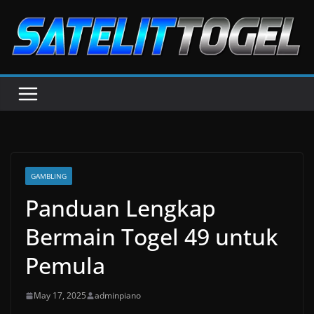
Skip
to
content
GAMBLING
Panduan Lengkap
Bermain Togel 49 untuk
Pemula
May 17, 2025
adminpiano