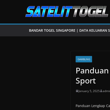
Skip
to
content
BANDAR TOGEL SINGAPORE | DATA KELUARAN SG
GAMBLING
Panduan 
Sport
January 5, 2025
admi
Panduan Lengkap Car