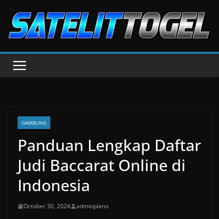
Skip
to
content
GAMBLING
Panduan Lengkap Daftar
Judi Baccarat Online di
Indonesia
October 30, 2024
adminpiano