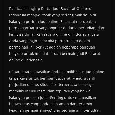
Panduan Lengkap Daftar Judi Baccarat Online di
Indonesia menjadi topik yang sedang naik daun di
kalangan pecinta judi online. Baccarat merupakan
permainan kartu yang populer di dunia perjudian, dan
kini bisa dimainkan secara online di Indonesia. Bagi
Anda yang ingin mencoba peruntungan dalam
permainan ini, berikut adalah beberapa panduan
lengkap untuk mendaftar dan bermain judi Baccarat
online di Indonesia.
Pertama-tama, pastikan Anda memilih situs judi online
terpercaya untuk bermain Baccarat. Menurut ahli
perjudian online, situs-situs terpercaya biasanya
memiliki lisensi resmi dan reputasi yang baik di
kalangan pemain judi. “Penting untuk memastikan
bahwa situs yang Anda pilih aman dan terjamin
keadilan permainannya,” ujar seorang ahli perjudian