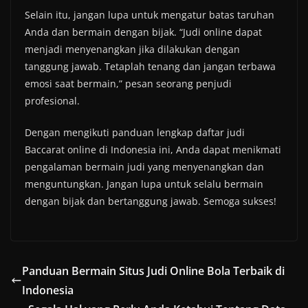
Selain itu, jangan lupa untuk mengatur batas taruhan
Anda dan bermain dengan bijak. “Judi online dapat
menjadi menyenangkan jika dilakukan dengan
tanggung jawab. Tetaplah tenang dan jangan terbawa
emosi saat bermain,” pesan seorang penjudi
profesional.
Dengan mengikuti panduan lengkap daftar judi
Baccarat online di Indonesia ini, Anda dapat menikmati
pengalaman bermain judi yang menyenangkan dan
menguntungkan. Jangan lupa untuk selalu bermain
dengan bijak dan bertanggung jawab. Semoga sukses!
Panduan Bermain Situs Judi Online Bola Terbaik di
Indonesia