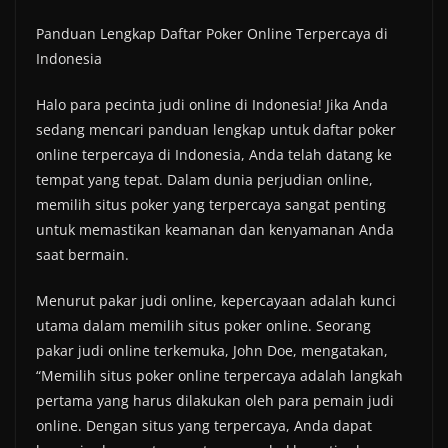
Panduan Lengkap Daftar Poker Online Terpercaya di
Indonesia
Halo para pecinta judi online di Indonesia! Jika Anda
sedang mencari panduan lengkap untuk daftar poker
online terpercaya di Indonesia, Anda telah datang ke
tempat yang tepat. Dalam dunia perjudian online,
memilih situs poker yang terpercaya sangat penting
untuk memastikan keamanan dan kenyamanan Anda
saat bermain.
Menurut pakar judi online, kepercayaan adalah kunci
utama dalam memilih situs poker online. Seorang
pakar judi online terkemuka, John Doe, mengatakan,
“Memilih situs poker online terpercaya adalah langkah
pertama yang harus dilakukan oleh para pemain judi
online. Dengan situs yang terpercaya, Anda dapat