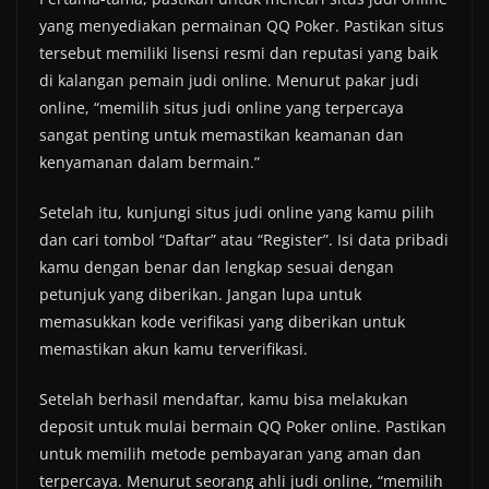
yang menyediakan permainan QQ Poker. Pastikan situs
tersebut memiliki lisensi resmi dan reputasi yang baik
di kalangan pemain judi online. Menurut pakar judi
online, “memilih situs judi online yang terpercaya
sangat penting untuk memastikan keamanan dan
kenyamanan dalam bermain.”
Setelah itu, kunjungi situs judi online yang kamu pilih
dan cari tombol “Daftar” atau “Register”. Isi data pribadi
kamu dengan benar dan lengkap sesuai dengan
petunjuk yang diberikan. Jangan lupa untuk
memasukkan kode verifikasi yang diberikan untuk
memastikan akun kamu terverifikasi.
Setelah berhasil mendaftar, kamu bisa melakukan
deposit untuk mulai bermain QQ Poker online. Pastikan
untuk memilih metode pembayaran yang aman dan
terpercaya. Menurut seorang ahli judi online, “memilih