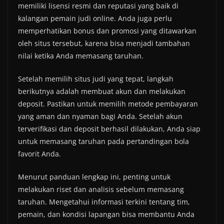
memiliki lisensi resmi dan reputasi yang baik di
kalangan pemain judi online. Anda juga perlu
memperhatikan bonus dan promosi yang ditawarkan
oleh situs tersebut, karena bisa menjadi tambahan
nilai ketika Anda memasang taruhan.
Setelah memilih situs judi yang tepat, langkah
berikutnya adalah membuat akun dan melakukan
deposit. Pastikan untuk memilih metode pembayaran
yang aman dan nyaman bagi Anda. Setelah akun
terverifikasi dan deposit berhasil dilakukan, Anda siap
untuk memasang taruhan pada pertandingan bola
favorit Anda.
Menurut panduan lengkap ini, penting untuk
melakukan riset dan analisis sebelum memasang
taruhan. Mengetahui informasi terkini tentang tim,
pemain, dan kondisi lapangan bisa membantu Anda