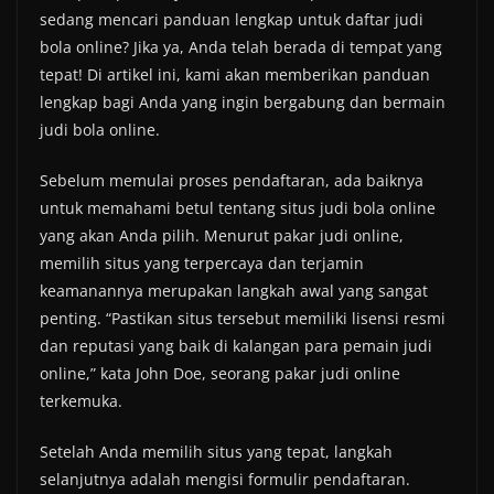
sedang mencari panduan lengkap untuk daftar judi
bola online? Jika ya, Anda telah berada di tempat yang
tepat! Di artikel ini, kami akan memberikan panduan
lengkap bagi Anda yang ingin bergabung dan bermain
judi bola online.
Sebelum memulai proses pendaftaran, ada baiknya
untuk memahami betul tentang situs judi bola online
yang akan Anda pilih. Menurut pakar judi online,
memilih situs yang terpercaya dan terjamin
keamanannya merupakan langkah awal yang sangat
penting. “Pastikan situs tersebut memiliki lisensi resmi
dan reputasi yang baik di kalangan para pemain judi
online,” kata John Doe, seorang pakar judi online
terkemuka.
Setelah Anda memilih situs yang tepat, langkah
selanjutnya adalah mengisi formulir pendaftaran.