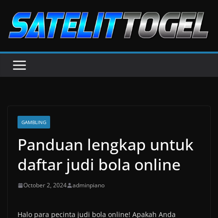
Skip
to
content
GAMBLING
Panduan lengkap untuk
daftar judi bola online
October 2, 2024
adminpiano
Halo para pecinta judi bola online! Apakah Anda