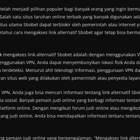
 telah menjadi pilihan populer bagi banyak orang yang ingin berm
k. Salah satu situs taruhan online terbaik yang banyak digunakan 
itus utama Sbobet dapat terblokir oleh pemerintah atau internet pos
ahui cara mengakses link alternatif Sbobet agar tetap bisa berma
uk mengakses link alternatif Sbobet adalah dengan menggunakan VP
enggunakan VPN, Anda dapat menyembunyikan lokasi fisik Anda d
a terdeteksi. Menurut ahli teknologi informasi, penggunaan VPN 
an situs web yang dilakukan oleh pemerintah atau penyedia layan
PN, Anda juga bisa mencari informasi tentang link alternatif Sbo
ia sosial. Banyak pemain judi online yang berbagi informasi tentang
latform online. Dengan mengikuti forum judi online atau mengikut
ng judi online, Anda bisa mendapatkan informasi terbaru tentang 
ng pemain judi online yang berpengalaman, “Mengakses link altern