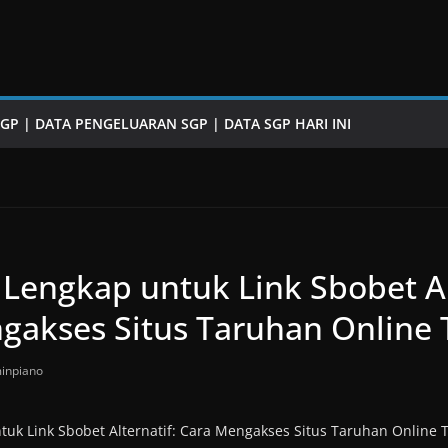
P | DATA PENGELUARAN SGP | DATA SGP HARI INI
Lengkap untuk Link Sbobet Al
gakses Situs Taruhan Online 
inpiano
uk Link Sbobet Alternatif: Cara Mengakses Situs Taruhan Online 