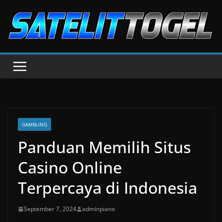
Skip
to
content
GAMBLING
Panduan Memilih Situs
Casino Online
Terpercaya di Indonesia
September 7, 2024
adminpiano