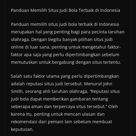
Panduan Memilih Situs Judi Bola Terbaik di Indonesia
Panduan memilih situs judi bola terbaik di Indonesia
merupakan hal yang penting bagi para pecinta taruhan
olahraga. Dengan begitu banyak pilihan situs judi
online di luar sana, penting untuk mengetahui faktor-
faktor apa saja yang perlu dipertimbangkan sebelum
memutuskan untuk bergabung dengan situs tertentu.
Salah satu faktor utama yang perlu dipertimbangkan
adalah reputasi situs judi tersebut. Menurut John
Smith, seorang ahli taruhan olahraga, “Reputasi situs
judi bola dapat memberikan gambaran tentang
seberapa aman dan terpercaya situs tersebut.” Oleh
karena itu, penting untuk mencari ulasan dan
rekomendasi dari pemain lain sebelum membuat
keputusan.