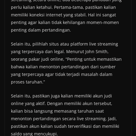
perlu kalian ketahui. Pertama-tama, pastikan kalian
memiliki koneksi internet yang stabil. Hal ini sangat
penting agar kalian tidak kehilangan momen-momen
penting dalam pertandingan.
Selain itu, pilihlah situs atau platform live streaming
yang terpercaya dan legal. Menurut John Smith,
seorang pakar judi online, “Penting untuk memastikan
bahwa kalian menonton pertandingan dari sumber
yang terpercaya agar tidak terjadi masalah dalam
proses taruhan.”
Selain itu, pastikan juga kalian memiliki akun judi
online yang aktif. Dengan memiliki akun tersebut,
kalian bisa langsung memasang taruhan saat
menonton pertandingan secara live streaming. Jadi,
pastikan akun kalian sudah terverifikasi dan memiliki
saldo yang mencukupi.