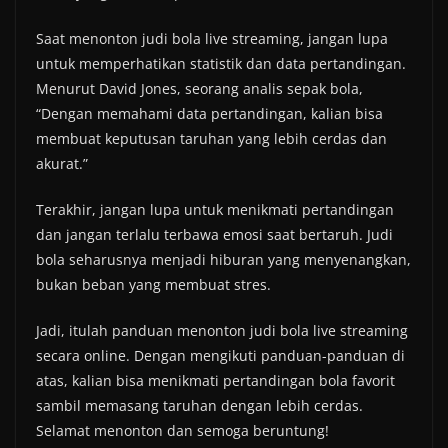
Saat menonton judi bola live streaming, jangan lupa
untuk memperhatikan statistik dan data pertandingan.
Menurut David Jones, seorang analis sepak bola,
“Dengan memahami data pertandingan, kalian bisa
membuat keputusan taruhan yang lebih cerdas dan
akurat.”
Terakhir, jangan lupa untuk menikmati pertandingan
dan jangan terlalu terbawa emosi saat bertaruh. Judi
bola seharusnya menjadi hiburan yang menyenangkan,
bukan beban yang membuat stres.
Jadi, itulah panduan menonton judi bola live streaming
secara online. Dengan mengikuti panduan-panduan di
atas, kalian bisa menikmati pertandingan bola favorit
sambil memasang taruhan dengan lebih cerdas.
Selamat menonton dan semoga beruntung!