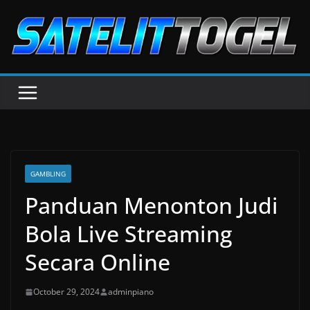
Skip
to
content
GAMBLING
Panduan Menonton Judi
Bola Live Streaming
Secara Online
October 29, 2024
adminpiano