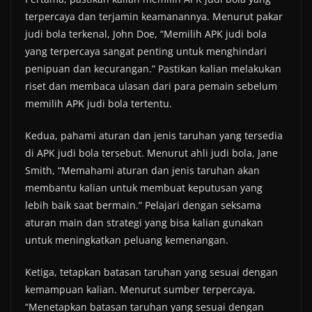
terpercaya dan terjamin keamanannya. Menurut pakar
judi bola terkenal, John Doe, “Memilih APK judi bola
yang terpercaya sangat penting untuk menghindari
penipuan dan kecurangan.” Pastikan kalian melakukan
riset dan membaca ulasan dari para pemain sebelum
memilih APK judi bola tertentu.
Kedua, pahami aturan dan jenis taruhan yang tersedia
di APK judi bola tersebut. Menurut ahli judi bola, Jane
Smith, “Memahami aturan dan jenis taruhan akan
membantu kalian untuk membuat keputusan yang
lebih baik saat bermain.” Pelajari dengan seksama
aturan main dan strategi yang bisa kalian gunakan
untuk meningkatkan peluang kemenangan.
Ketiga, tetapkan batasan taruhan yang sesuai dengan
kemampuan kalian. Menurut sumber terpercaya,
“Menetapkan batasan taruhan yang sesuai dengan