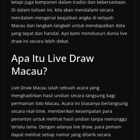
tetapi juga komponen dalam tradisi dan kebersamaan.
Di dalam tulisan ini, kita akan mendalami secara
mendalam mengenai keajaiban angka di wilayah
Macau dan langkah-langkah untuk mendapatkan data
yang tepat dan handal. Ayo kami menelusuri dunia live
draw ini secara lebih dekat.
Apa Itu Live Draw
Macau?
Live Draw Macau ialah sebuah acara yang
menghadirkan hasil undian secara langsung bagi
permainan toto Macau. Acara ini biasanya berlangsung
secara real-time, memberikan kesempatan para
penonton untuk melihat hasil undian tanpa menunggu
terlalu lama. Dengan adanya live draw, para pemain
dapat melihat setiap nomor yang ditarik secara