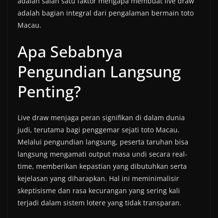
adalah salah satu faktor mengapa membuat live draw
adalah bagian integral dari pengalaman bermain toto
Macau.
Apa Sebabnya
Pengundian Langsung
Penting?
Live draw menjaga peran signifikan di dalam dunia
judi, terutama bagi penggemar sejati toto Macau.
Melalui pengundian langsung, peserta taruhan bisa
langsung mengamati output masa undi secara real-
time, memberikan kepastian yang dibutuhkan serta
kejelasan yang diharapkan. Hal ini meminimalisir
skeptisisme dan rasa kecurangan yang sering kali
terjadi dalam sistem lotere yang tidak transparan.