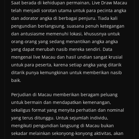
Saat berada di kehidupan permainan, Live Draw Macau
telah menjadi sorotan utama untuk para pecinta angka
dan adorator angka di berbagai penjuru. Tiada kali
pengundian berlangsung, suasana penuh ketegangan
dan antusiasme memenuhi lokasi, khususnya untuk
orang-orang yang sedang menantikan angka angka
yang dapat merubah nasib mereka sendiri. Data
mengenai live Macau dan hasil undian sangat krusial
untuk para peserta, karena setiap angka yang ditarik
ditarik punya kemungkinan untuk memberikan nasib
baik.
Perjudian di Macau memberikan beragam peluang
untuk bermain dan mendapatkan kemenangan,
sekaligus format yang menyita perhatian dan nominal
yang terus ditunggu. Untuk sejumlah individu,
mengikuti pengundian langsung di Macau bukan
sekadar melainkan sekonyong-konyong aktivitas, akan