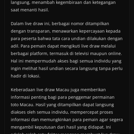
langsung, menambah kegembiraan dan ketegangan
saat menanti hasil.
Dalam live draw ini, berbagai nomor ditampilkan
dengan transparan, menawarkan kepercayaan kepada
para peserta bahwa tata cara undian dilakukan dengan
adil. Para pemain dapat mengikuti live draw melalui
berbagai platform, termasuk di televisi maupun online.
Hal ini mempermudah akses bagi semua individu yang
ingin melihat hasil undian secara langsung tanpa perlu
hadir di lokasi.
Keberadaan live draw Macau juga memberikan
informasi penting bagi para penggemar permainan
toto Macau. Hasil yang ditampilkan dapat langsung
diakses oleh semua individu, mempercepat proses
informasi dan memungkinkan para pemain agar segera
mengambil keputusan dari hasil yang didapat. Ini