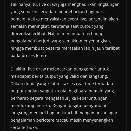
Tak hanya itu, live draw juga menghadirkan lingkungan
yang semakin seru dan mendebarkan bagi para
pemain. Ketika menyaksikan event live, adrenalin akan
semakin meningkat, terutama saat output yang
diprediksi terlihat. Hal ini menambah terhadap
pengalaman berjudi yang semakin menyenangkan,
hingga membuat peserta merasakan lebih jauh terlibat
pada proses lotere.
Di akhir, live draw melancarkan penggemar untuk
mendapat berita output yang valid dan langsung.
Dalam dunia yang kilat ini, akses real-time terhadap
output undian sangat krusial bagi para pemain yang
berharap segera mengetahui jika keberuntungan
mendukung mereka. Dengan begitu, pengundian
langsung menjadi bagian kunci di mengamankan agar
pengalaman berlotere Macau masih menyenangkan
serta terbuka.