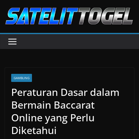
Skip
to
content
GAMBLING
Peraturan Dasar dalam
Bermain Baccarat
Online yang Perlu
Diketahui