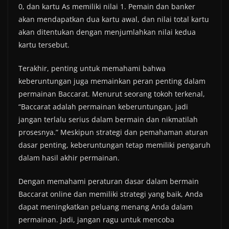
0, dan kartu As memiliki nilai 1. Pemain dan banker
akan mendapatkan dua kartu awal, dan nilai total kartu
akan ditentukan dengan menjumlahkan nilai kedua
kartu tersebut.
Terakhir, penting untuk memahami bahwa
keberuntungan juga memainkan peran penting dalam
permainan Baccarat. Menurut seorang tokoh terkenal,
“Baccarat adalah permainan keberuntungan, jadi
jangan terlalu serius dalam bermain dan nikmatilah
prosesnya.” Meskipun strategi dan pemahaman aturan
dasar penting, keberuntungan tetap memiliki pengaruh
dalam hasil akhir permainan.
Dengan memahami peraturan dasar dalam bermain
Baccarat online dan memiliki strategi yang baik, Anda
dapat meningkatkan peluang menang Anda dalam
permainan. Jadi, jangan ragu untuk mencoba