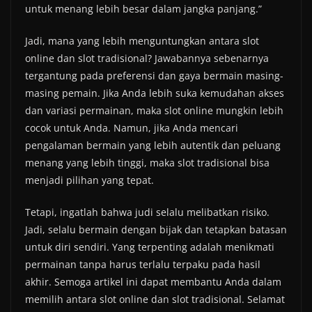
untuk menang lebih besar dalam jangka panjang.”
Jadi, mana yang lebih menguntungkan antara slot
online dan slot tradisional? Jawabannya sebenarnya
tergantung pada preferensi dan gaya bermain masing-
masing pemain. Jika Anda lebih suka kemudahan akses
dan variasi permainan, maka slot online mungkin lebih
cocok untuk Anda. Namun, jika Anda mencari
pengalaman bermain yang lebih autentik dan peluang
menang yang lebih tinggi, maka slot tradisional bisa
menjadi pilihan yang tepat.
Tetapi, ingatlah bahwa judi selalu melibatkan risiko.
Jadi, selalu bermain dengan bijak dan tetapkan batasan
untuk diri sendiri. Yang terpenting adalah menikmati
permainan tanpa harus terlalu terpaku pada hasil
akhir. Semoga artikel ini dapat membantu Anda dalam
memilih antara slot online dan slot tradisional. Selamat