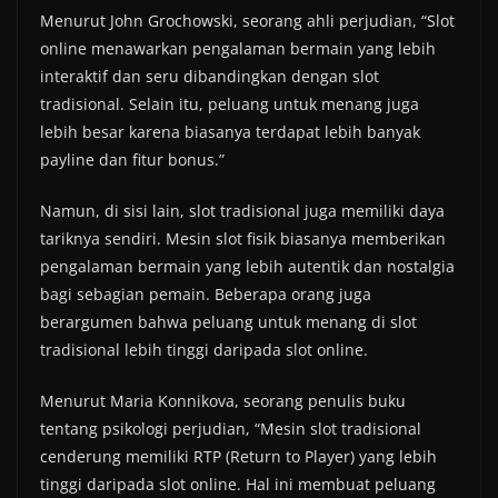
Menurut John Grochowski, seorang ahli perjudian, “Slot
online menawarkan pengalaman bermain yang lebih
interaktif dan seru dibandingkan dengan slot
tradisional. Selain itu, peluang untuk menang juga
lebih besar karena biasanya terdapat lebih banyak
payline dan fitur bonus.”
Namun, di sisi lain, slot tradisional juga memiliki daya
tariknya sendiri. Mesin slot fisik biasanya memberikan
pengalaman bermain yang lebih autentik dan nostalgia
bagi sebagian pemain. Beberapa orang juga
berargumen bahwa peluang untuk menang di slot
tradisional lebih tinggi daripada slot online.
Menurut Maria Konnikova, seorang penulis buku
tentang psikologi perjudian, “Mesin slot tradisional
cenderung memiliki RTP (Return to Player) yang lebih
tinggi daripada slot online. Hal ini membuat peluang