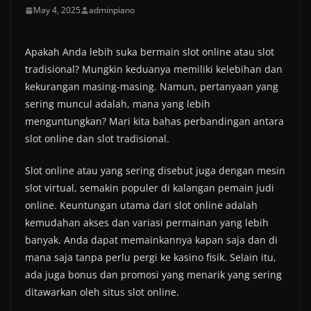
May 4, 2025
adminpiano
Apakah Anda lebih suka bermain slot online atau slot
tradisional? Mungkin keduanya memiliki kelebihan dan
kekurangan masing-masing. Namun, pertanyaan yang
sering muncul adalah, mana yang lebih
menguntungkan? Mari kita bahas perbandingan antara
slot online dan slot tradisional.
Slot online atau yang sering disebut juga dengan mesin
slot virtual, semakin populer di kalangan pemain judi
online. Keuntungan utama dari slot online adalah
kemudahan akses dan variasi permainan yang lebih
banyak. Anda dapat memainkannya kapan saja dan di
mana saja tanpa perlu pergi ke kasino fisik. Selain itu,
ada juga bonus dan promosi yang menarik yang sering
ditawarkan oleh situs slot online.