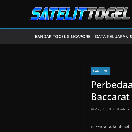
Skip
to
content
BANDAR TOGEL SINGAPORE | DATA KELUARAN SG
GAMBLING
Perbedaa
Baccarat
May 15, 2025
adminp
Baccarat adalah sal