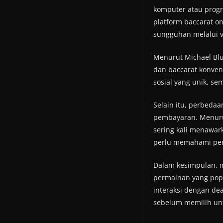
komputer atau prog
platform baccarat on
sungguhan melalui v
Menurut Michael Blue
dan baccarat konven
sosial yang unik, se
Selain itu, perbedaa
pembayaran. Menurut
sering kali menawar
perlu memahami per
Dalam kesimpulan, m
permainan yang popu
interaksi dengan de
sebelum memilih unt