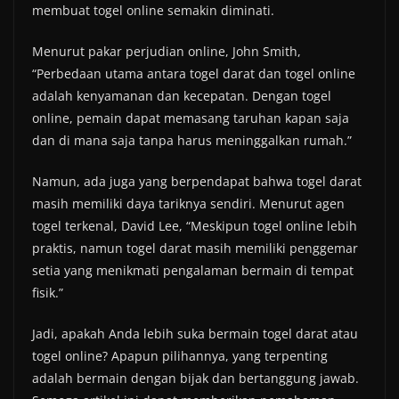
membuat togel online semakin diminati.
Menurut pakar perjudian online, John Smith,
“Perbedaan utama antara togel darat dan togel online
adalah kenyamanan dan kecepatan. Dengan togel
online, pemain dapat memasang taruhan kapan saja
dan di mana saja tanpa harus meninggalkan rumah.”
Namun, ada juga yang berpendapat bahwa togel darat
masih memiliki daya tariknya sendiri. Menurut agen
togel terkenal, David Lee, “Meskipun togel online lebih
praktis, namun togel darat masih memiliki penggemar
setia yang menikmati pengalaman bermain di tempat
fisik.”
Jadi, apakah Anda lebih suka bermain togel darat atau
togel online? Apapun pilihannya, yang terpenting
adalah bermain dengan bijak dan bertanggung jawab.