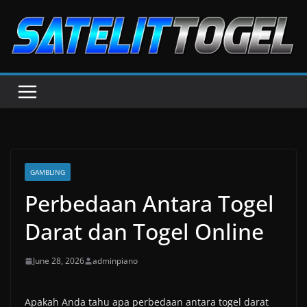
Skip
to
content
GAMBLING
Perbedaan Antara Togel
Darat dan Togel Online
June 28, 2026
adminpiano
Apakah Anda tahu apa perbedaan antara togel darat