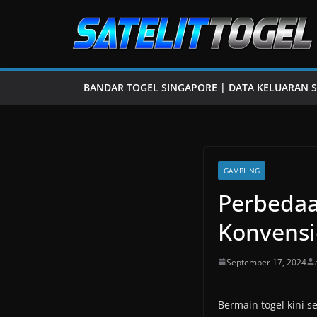
Skip
to
content
BANDAR TOGEL SINGAPORE | DATA KELUARAN SG
GAMBLING
Perbedaa
Konvensi
September 17, 2024
Bermain togel kini s