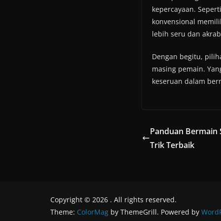
kepercayaan. Seperti
konvensional memiliki
lebih seru dan akrab
Dengan begitu, pilih
masing pemain. Yan
keseruan dalam berma
Panduan Bermain Sl
Trik Terbaik
Copyright © 2026
. All rights reserved.
Theme:
ColorMag
by ThemeGrill. Powered by
WordP